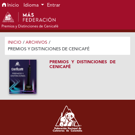
Ir al menú de navegación principal
Ir al contenido principal
Ir al pie de página del sitio
Inicio
Idioma
Entrar
Premios y Distinciones de Cenicafé
INICIO
/
ARCHIVOS
/
PREMIOS Y DISTINCIONES DE CENICAFÉ
PREMIOS Y DISTINCIONES DE
CENICAFÉ