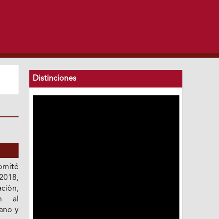
Distinciones
omité
2018,
ción,
ón al
iano y