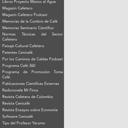
Libros Proyecto Manos al Agua
Magazín Cafetero
Magazín Cafetero Podcast
Memorias de la Cumbre de Café
Memorias Seminario Científico
Normas Técnicas del Sector
Cafetero
Paisaje Cultural Cafetero
Patentes Cenicafé
Por los Caminos de Caldas Podcast
Programa Café 360
Programa de Promoción Toma
Café
Publicaciones Científicas Externas
Radionovela Mi Finca
Revista Cafetera de Colombia
Revista Cenicafé
Revista Ensayos sobre Economía
Software Cenicafé
Tips del Profesor Yarumo