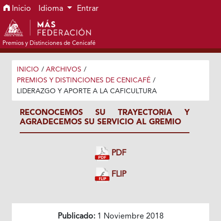
Ir al menú de navegación principal
Ir al contenido principal
Ir al pie de página del sitio
Inicio
Idioma
Entrar
Premios y Distinciones de Cenicafé
INICIO
/
ARCHIVOS
/
PREMIOS Y DISTINCIONES DE CENICAFÉ
/
LIDERAZGO Y APORTE A LA CAFICULTURA
RECONOCEMOS SU TRAYECTORIA Y
AGRADECEMOS SU SERVICIO AL GREMIO
PDF
FLIP
Publicado:
1 Noviembre 2018