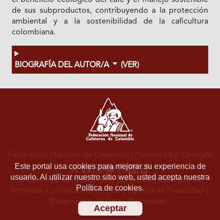
el beneficio ecológico del café y el manejo sostenible
de sus subproductos, contribuyendo a la protección
ambiental y a la sostenibilidad de la caficultura
colombiana.
BIOGRAFÍA DEL AUTOR/A
(VER)
Federación Nacional de Cafeteros
| Powered by: Cenicafé
Este portal usa cookies para mejorar su experiencia de
usuario. Al utilizar nuestro sitio web, usted acepta nuestra
Al continuar utilizando este portal, aceptas nuestros
Política de cookies.
Términos y condiciones de uso
y
Política de Privacidad y
Tratamiento de Datos Personales
.
Aceptar