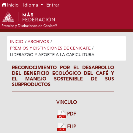
Ir al menú de navegación principal
Ir al contenido principal
Ir al pie de página del sitio
Inicio
Idioma
Entrar
Premios y Distinciones de Cenicafé
INICIO
/
ARCHIVOS
/
PREMIOS Y DISTINCIONES DE CENICAFÉ
/
LIDERAZGO Y APORTE A LA CAFICULTURA
RECONOCIMIENTO POR EL DESARROLLO
DEL BENEFICIO ECOLÓGICO DEL CAFÉ Y
EL MANEJO SOSTENIBLE DE SUS
SUBPRODUCTOS
VINCULO
PDF
FLIP