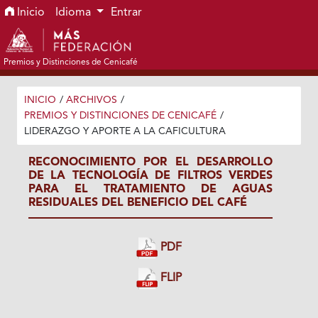
Ir al menú de navegación principal
Ir al contenido principal
Ir al pie de página del sitio
Inicio
Idioma
Entrar
Premios y Distinciones de Cenicafé
INICIO
/
ARCHIVOS
/
PREMIOS Y DISTINCIONES DE CENICAFÉ
/
LIDERAZGO Y APORTE A LA CAFICULTURA
RECONOCIMIENTO POR EL DESARROLLO
DE LA TECNOLOGÍA DE FILTROS VERDES
PARA EL TRATAMIENTO DE AGUAS
RESIDUALES DEL BENEFICIO DEL CAFÉ
PDF
FLIP