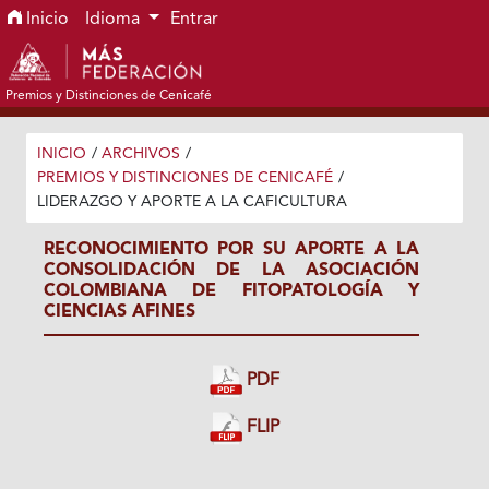
Ir al menú de navegación principal
Ir al contenido principal
Ir al pie de página del sitio
Inicio
Idioma
Entrar
Premios y Distinciones de Cenicafé
INICIO
/
ARCHIVOS
/
PREMIOS Y DISTINCIONES DE CENICAFÉ
/
LIDERAZGO Y APORTE A LA CAFICULTURA
RECONOCIMIENTO POR SU APORTE A LA
CONSOLIDACIÓN DE LA ASOCIACIÓN
COLOMBIANA DE FITOPATOLOGÍA Y
CIENCIAS AFINES
PDF
FLIP