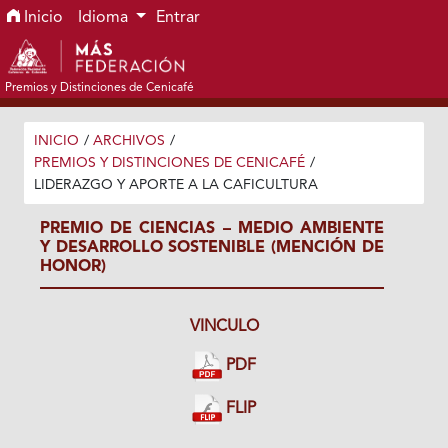
Ir al menú de navegación principal
Ir al contenido principal
Ir al pie de página del sitio
Inicio
Idioma
Entrar
Premios y Distinciones de Cenicafé
INICIO
/
ARCHIVOS
/
PREMIOS Y DISTINCIONES DE CENICAFÉ
/
LIDERAZGO Y APORTE A LA CAFICULTURA
PREMIO DE CIENCIAS – MEDIO AMBIENTE
Y DESARROLLO SOSTENIBLE (MENCIÓN DE
HONOR)
VINCULO
PDF
FLIP