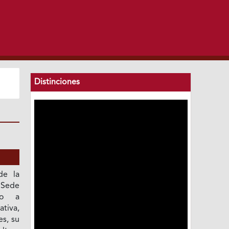
Distinciones
de la
Sede
to a
tiva,
es, su