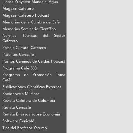
Libros Proyecto Manos al Agua
Magazín Cafetero
Magazín Cafetero Podcast
Memorias de la Cumbre de Café
Memorias Seminario Científico
Normas Técnicas del Sector
Cafetero
Paisaje Cultural Cafetero
Patentes Cenicafé
Por los Caminos de Caldas Podcast
Programa Café 360
Programa de Promoción Toma
Café
Publicaciones Científicas Externas
Radionovela Mi Finca
Revista Cafetera de Colombia
Revista Cenicafé
Revista Ensayos sobre Economía
Software Cenicafé
Tips del Profesor Yarumo