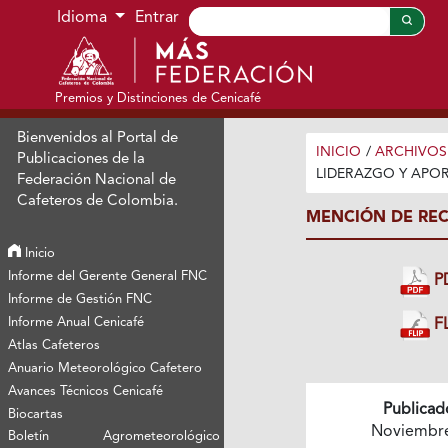
Ir al menú de navegación principal
Ir al contenido principal
Ir al pie de página del sitio
Idioma
Entrar
Premios y Distinciones de Cenicafé
Bienvenidos al Portal de
INICIO
/
ARCHIVOS
Publicaciones de la
LIDERAZGO Y APOR
Federación Nacional de
Cafeteros de Colombia.
MENCIÓN DE REC
Inicio
Informe del Gerente General FNC
P
Informe de Gestión FNC
Informe Anual Cenicafé
FL
Atlas Cafeteros
Anuario Meteorológico Cafetero
Avances Técnicos Cenicafé
Publicad
Biocartas
Noviembr
Boletín Agrometeorológico