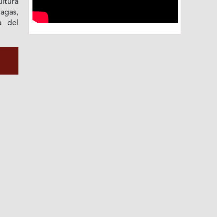
ltura
lagas,
a del