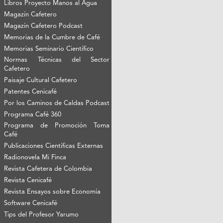
Libros Proyecto Manos al Agua
Magazín Cafetero
Magazín Cafetero Podcast
Memorias de la Cumbre de Café
Memorias Seminario Científico
Normas Técnicas del Sector
Cafetero
Paisaje Cultural Cafetero
Patentes Cenicafé
Por los Caminos de Caldas Podcast
Programa Café 360
Programa de Promoción Toma
Café
Publicaciones Científicas Externas
Radionovela Mi Finca
Revista Cafetera de Colombia
Revista Cenicafé
Revista Ensayos sobre Economía
Software Cenicafé
Tips del Profesor Yarumo