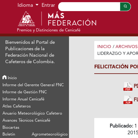
Ir al menú de navegación principal
Ir al contenido principal
Ir al pie de página del sitio
Idioma
Entrar
Premios y Distinciones de Cenicafé
Bienvenidos al Portal de
INICIO
/
ARCHIVOS
Publicaciones de la
LIDERAZGO Y APOR
Federación Nacional de
Cafeteros de Colombia.
FELICITACIÓN PO
Inicio
Informe del Gerente General FNC
P
Informe de Gestión FNC
Informe Anual Cenicafé
FL
Atlas Cafeteros
Anuario Meteorológico Cafetero
Avances Técnicos Cenicafé
Publicado:
1
Biocartas
201
Boletín Agrometeorológico