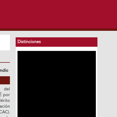
Distinciones
indío
s del
É por
érito
ación
CAC).