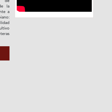
r de
de la
nte a
biano:
ilidad
ultivo
eteras