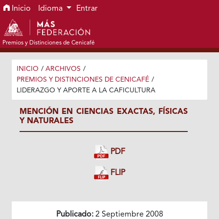
Ir al menú de navegación principal
Ir al contenido principal
Ir al pie de página del sitio
Inicio
Idioma
Entrar
Premios y Distinciones de Cenicafé
INICIO
/
ARCHIVOS
/
PREMIOS Y DISTINCIONES DE CENICAFÉ
/
LIDERAZGO Y APORTE A LA CAFICULTURA
MENCIÓN EN CIENCIAS EXACTAS, FÍSICAS
Y NATURALES
PDF
FLIP
Publicado:
2 Septiembre 2008