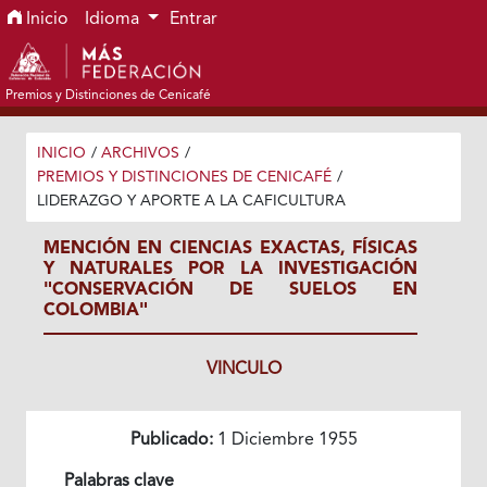
Ir al menú de navegación principal
Ir al contenido principal
Ir al pie de página del sitio
Inicio
Idioma
Entrar
Premios y Distinciones de Cenicafé
INICIO
/
ARCHIVOS
/
PREMIOS Y DISTINCIONES DE CENICAFÉ
/
LIDERAZGO Y APORTE A LA CAFICULTURA
MENCIÓN EN CIENCIAS EXACTAS, FÍSICAS
Y NATURALES POR LA INVESTIGACIÓN
"CONSERVACIÓN DE SUELOS EN
COLOMBIA"
VINCULO
Publicado:
1 Diciembre 1955
Palabras clave