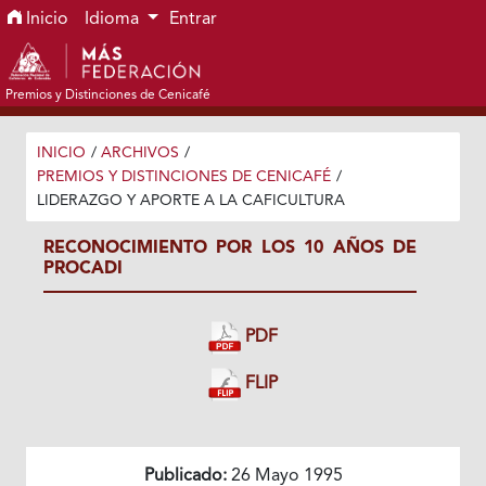
Ir al menú de navegación principal
Ir al contenido principal
Ir al pie de página del sitio
Inicio
Idioma
Entrar
Premios y Distinciones de Cenicafé
INICIO
/
ARCHIVOS
/
PREMIOS Y DISTINCIONES DE CENICAFÉ
/
LIDERAZGO Y APORTE A LA CAFICULTURA
RECONOCIMIENTO POR LOS 10 AÑOS DE
PROCADI
PDF
FLIP
Publicado:
26 Mayo 1995