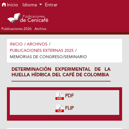
Ir al menú de navegación principal
Ir al contenido principal
Ir al pie de página del sitio
Inicio
Idioma
Entrar
Publicaciones 2026
Archivo
INICIO
/
ARCHIVOS
/
PUBLICACIONES EXTERNAS 2025
/
MEMORIAS DE CONGRESO/SEMINARIO
DETERMINACIÓN EXPERIMENTAL DE LA
HUELLA HÍDRICA DEL CAFÉ DE COLOMBIA
PDF
FLIP