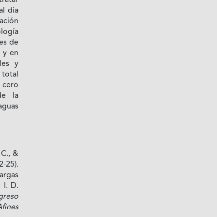
tratar
al día
ción
logía
res de
 y en
les y
total
 cero
de la
aguas
 C., &
-25).
argas
 I. D.
greso
Afines