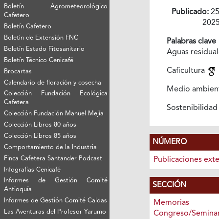
Boletín Agrometeorológico
Publicado:
25
Cafetero
202
Boletín Cafetero
Boletín de Extensión FNC
Palabras clave
Boletín Estado Fitosanitario
Aguas residua
Boletín Técnico Cenicafé
Caficultura
Brocartas
Calendario de floración y cosecha
Medio ambien
Colección Fundación Ecológica
Cafetera
Sostenibilida
Colección Fundación Manuel Mejía
Colección Libros 80 años
Colección Libros 85 años
NÚMERO
Comportamiento de la Industria
Finca Cafetera Santander Podcast
Publicaciones ext
Infografías Cenicafé
Informes de Gestión Comité
SECCIÓN
Antioquía
Informes de Gestión Comité Caldas
Memori
Las Aventuras del Profesor Yarumo
Congreso/Seminar