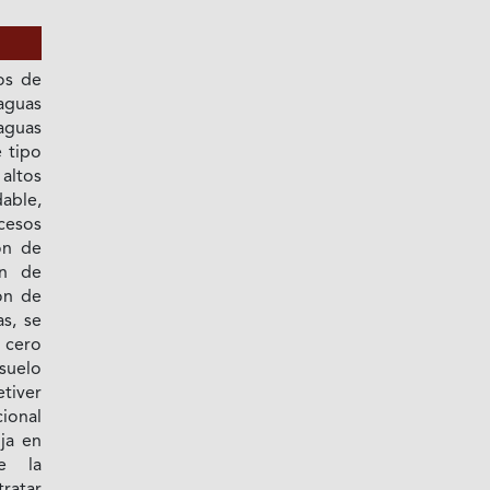
os de
aguas
aguas
e tipo
altos
able,
cesos
ón de
ón de
ón de
as, se
 cero
 suelo
tiver
ional
ja en
e la