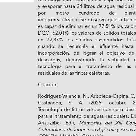
tecnología estudiada tiene la capacidad de 
y evaporar hasta 24 litros de agua residual 
por metro cuadrado de planta
impermeabilizada. Se observó que la tecno
es capaz de eliminar en un 77,51% los valo
DQO, 62,01% los valores de sólidos totales
un 72,37% los sólidos suspendidos tota
cuando se recurcula el efluente hasta 
incorporación, de lograr el objetivo de
descargas, demostrando la viabilidad 
tecnología para el tratamiento de las 
residuales de las fincas cafeteras.
Citación:
Rodríguez-Valencia, N., Arboleda-Ospina, C.
Castañeda, S. A. (2025, octubre 22
Tecnología de filtros verdes con cero desc
para el tratamiento de aguas residuales. En
Aristizábal (Ed.),
Memorias del XIII Con
Colombiano de Ingeniería Agrícola y Áreas 