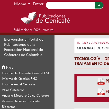
Ir al menú de navegación principal
Ir al contenido principal
Ir al pie de página del sitio
Idioma
Entrar
Publicaciones 2026
Archivo
Bienvenidos al Portal de
INICIO
/
ARCHIVOS
Publicaciones de la
MEMORIAS DE CO
Federación Nacional de
Cafeteros de Colombia.
TECNOLOGÍA D
TRATAMIENTO DE
Inicio
Informe del Gerente General FNC
Informe de Gestión FNC
P
Informe Anual Cenicafé
Atlas Cafeteros
FL
Anuario Meteorológico Cafetero
Avances Técnicos Cenicafé
Biocartas