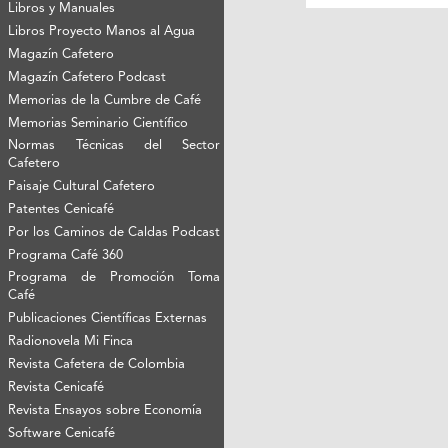
Libros y Manuales
Libros Proyecto Manos al Agua
Magazín Cafetero
Magazín Cafetero Podcast
Memorias de la Cumbre de Café
Memorias Seminario Científico
Normas Técnicas del Sector
Cafetero
Paisaje Cultural Cafetero
Patentes Cenicafé
Por los Caminos de Caldas Podcast
Programa Café 360
Programa de Promoción Toma
Café
Publicaciones Científicas Externas
Radionovela Mi Finca
Revista Cafetera de Colombia
Revista Cenicafé
Revista Ensayos sobre Economía
Software Cenicafé