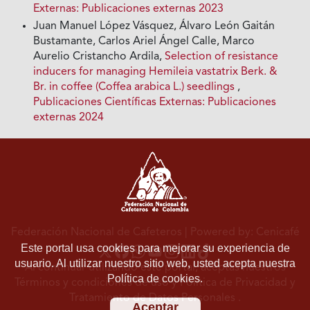
Externas: Publicaciones externas 2023
Juan Manuel López Vásquez, Álvaro León Gaitán
Bustamante, Carlos Ariel Ángel Calle, Marco
Aurelio Cristancho Ardila,
Selection of resistance
inducers for managing Hemileia vastatrix Berk. &
Br. in coffee (Coffea arabica L.) seedlings
,
Publicaciones Científicas Externas: Publicaciones
externas 2024
Federación Nacional de Cafeteros
| Powered by: Cenicafé
Este portal usa cookies para mejorar su experiencia de
usuario. Al utilizar nuestro sitio web, usted acepta nuestra
Al continuar utilizando este portal, aceptas nuestros
Política de cookies.
Términos y condiciones de uso
y
Política de Privacidad y
Tratamiento de Datos Personales
.
Aceptar