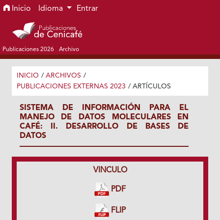
Ir al menú de navegación principal
Ir al contenido principal
Ir al pie de página del sitio
Inicio
Idioma
Entrar
Publicaciones 2026
Archivo
INICIO
/
ARCHIVOS
/
PUBLICACIONES EXTERNAS 2023
/
ARTÍCULOS
SISTEMA DE INFORMACIÓN PARA EL
MANEJO DE DATOS MOLECULARES EN
CAFÉ: II. DESARROLLO DE BASES DE
DATOS
VINCULO
PDF
FLIP