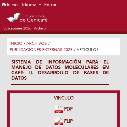
Ir al menú de navegación principal
Ir al contenido principal
Ir al pie de página del sitio
Inicio
Idioma
Entrar
Publicaciones 2026
Archivo
INICIO
/
ARCHIVOS
/
PUBLICACIONES EXTERNAS 2023
/
ARTÍCULOS
SISTEMA DE INFORMACIÓN PARA EL
MANEJO DE DATOS MOLECULARES EN
CAFÉ: II. DESARROLLO DE BASES DE
DATOS
VINCULO
PDF
FLIP