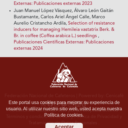
Externas: Publicaciones externas 2023
Juan Manuel López Vásquez, Álvaro León Gaitán
Bustamante, Carlos Ariel Ángel Calle, Marco
Aurelio Cristancho Ardila,
Selection of resistance
inducers for managing Hemileia vastatrix Berk. &
Br. in coffee (Coffea arabica L.) seedlings
,
Publicaciones Científicas Externas: Publicaciones
externas 2024
Federación Nacional de Cafeteros
| Powered by: Cenicafé
Este portal usa cookies para mejorar su experiencia de
usuario. Al utilizar nuestro sitio web, usted acepta nuestra
Al continuar utilizando este portal, aceptas nuestros
Política de cookies.
Términos y condiciones de uso
y
Política de Privacidad y
Tratamiento de Datos Personales
.
Aceptar