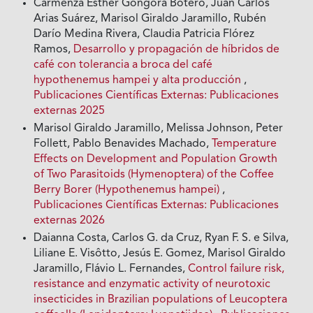
Carmenza Esther Góngora Botero, Juan Carlos
Arias Suárez, Marisol Giraldo Jaramillo, Rubén
Darío Medina Rivera, Claudia Patricia Flórez
Ramos,
Desarrollo y propagación de híbridos de
café con tolerancia a broca del café
hypothenemus hampei y alta producción
,
Publicaciones Científicas Externas: Publicaciones
externas 2025
Marisol Giraldo Jaramillo, Melissa Johnson, Peter
Follett, Pablo Benavides Machado,
Temperature
Effects on Development and Population Growth
of Two Parasitoids (Hymenoptera) of the Coffee
Berry Borer (Hypothenemus hampei)
,
Publicaciones Científicas Externas: Publicaciones
externas 2026
Daianna Costa, Carlos G. da Cruz, Ryan F. S. e Silva,
Liliane E. Visôtto, Jesús E. Gomez, Marisol Giraldo
Jaramillo, Flávio L. Fernandes,
Control failure risk,
resistance and enzymatic activity of neurotoxic
insecticides in Brazilian populations of Leucoptera