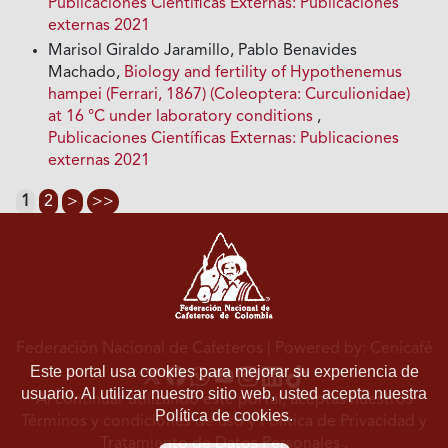
Publicaciones Científicas Externas: Publicaciones
externas 2021
Marisol Giraldo Jaramillo, Pablo Benavides
Machado,
Biology and fertility of Hypothenemus
hampei (Ferrari, 1867) (Coleoptera: Curculionidae)
at 16 °C under laboratory conditions
,
Publicaciones Científicas Externas: Publicaciones
externas 2021
1
2
>
>>
Federación Nacional de Cafeteros
| Powered by: Cenicafé
Este portal usa cookies para mejorar su experiencia de
usuario. Al utilizar nuestro sitio web, usted acepta nuestra
Al continuar utilizando este portal, aceptas nuestros
Política de cookies.
Términos y condiciones de uso
y
Política de Privacidad y
Tratamiento de Datos Personales
.