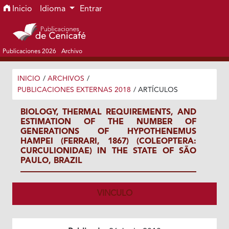
Ir al menú de navegación principal
Ir al contenido principal
Ir al pie de página del sitio
Inicio
Idioma
Entrar
Publicaciones 2026
Archivo
INICIO
/
ARCHIVOS
/
PUBLICACIONES EXTERNAS 2018
/
ARTÍCULOS
BIOLOGY, THERMAL REQUIREMENTS, AND
ESTIMATION OF THE NUMBER OF
GENERATIONS OF HYPOTHENEMUS
HAMPEI (FERRARI, 1867) (COLEOPTERA:
CURCULIONIDAE) IN THE STATE OF SÃO
PAULO, BRAZIL
VINCULO