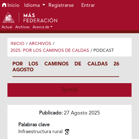
Ir al menú de navegación principal
Ir al contenido principal
Ir al pie de página del sitio
Inicio
Idioma
Registrarse
Entrar
Actual
Archivos
Acerca de
INICIO
/
ARCHIVOS
/
2025: POR LOS CAMINOS DE CALDAS
/
PODCAST
POR LOS CAMINOS DE CALDAS 26
AGOSTO
Spotify
Publicado:
27 Agosto 2025
Palabras clave
Infraestructura rural