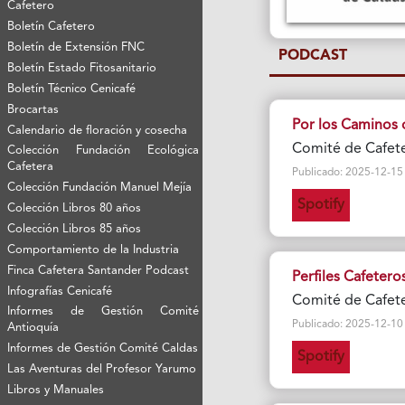
Cafetero
Boletín Cafetero
Boletín de Extensión FNC
PODCAST
Boletín Estado Fitosanitario
Boletín Técnico Cenicafé
Brocartas
Por los Caminos 
Calendario de floración y cosecha
Comité de Cafete
Colección Fundación Ecológica
Cafetera
Publicado: 2025-12-15 Vi
Colección Fundación Manuel Mejía
Spotify
Colección Libros 80 años
Colección Libros 85 años
Comportamiento de la Industria
Finca Cafetera Santander Podcast
Perfiles Cafetero
Infografías Cenicafé
Comité de Cafete
Informes de Gestión Comité
Publicado: 2025-12-10 Vi
Antioquía
Informes de Gestión Comité Caldas
Spotify
Las Aventuras del Profesor Yarumo
Libros y Manuales