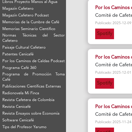
Libros Proyecto Manos al Agua
Por los Caminos 
Magazín Cafetero
Comité de Cafete
Magazín Cafetero Podcast
Memorias de la Cumbre de Café
Publicado: 2025-12-09 Vi
Memorias Seminario Científico
Spotify
Normas Técnicas del Sector
Cafetero
Paisaje Cultural Cafetero
Patentes Cenicafé
Por los Caminos 
Por los Caminos de Caldas Podcast
Comité de Cafete
Programa Café 360
Publicado: 2025-12-01 Vi
Programa de Promoción Toma
Café
Spotify
Publicaciones Científicas Externas
Radionovela Mi Finca
Revista Cafetera de Colombia
Por los Caminos 
Revista Cenicafé
Revista Ensayos sobre Economía
Comité de Cafete
Software Cenicafé
Publicado: 2025-11-24 Vi
Tips del Profesor Yarumo