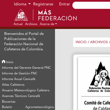
Ir al menú de navegación principal
Ir al contenido principal
Ir al pie de página del sitio
Idioma
Registrarse
Entrar
Actual
Archivos
Acerca de
Bienvenidos al Portal de
Publicaciones de la
INICIO
/
ARCHIVOS
Federación Nacional de
Cafeteros de Colombia.
Inicio
Informe del Gerente General FNC
Informe de Gestión FNC
Informe Anual Cenicafé
Atlas Cafeteros
Anuario Meteorológico Cafetero
Avances Técnicos Cenicafé
Biocartas
Boletín Agrometeorológico