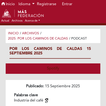
Ir al menú de navegación principal
Ir al contenido principal
Ir al pie de página del sitio
Inicio
Idioma
Registrarse
Entrar
Actual
Archivos
Acerca de
INICIO
/
ARCHIVOS
/
2025: POR LOS CAMINOS DE CALDAS
/
PODCAST
POR LOS CAMINOS DE CALDAS 15
SEPTIEMBRE 2025
Spotify
Publicado:
15 Septiembre 2025
Palabras clave
Industria del café