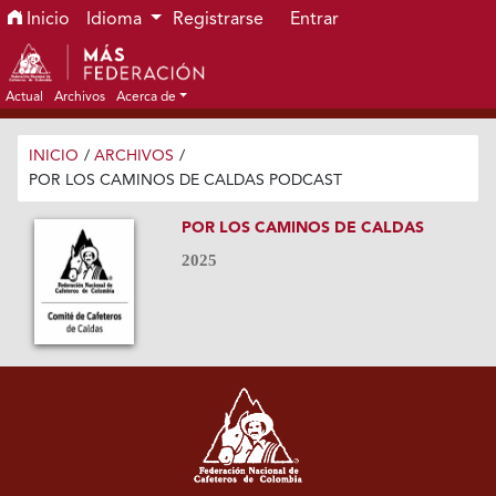
Ir al menú de navegación principal
Ir al contenido principal
Ir al pie de página del sitio
Inicio
Idioma
Registrarse
Entrar
Actual
Archivos
Acerca de
INICIO
/
ARCHIVOS
/
POR LOS CAMINOS DE CALDAS PODCAST
POR LOS CAMINOS DE CALDAS
2025