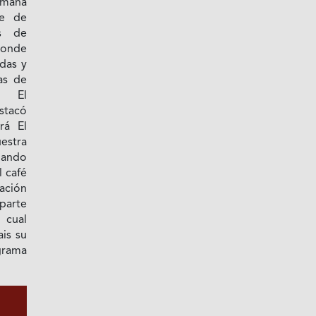
emana
te de
és de
donde
ldas y
as de
a El
stacó
rá El
estra
nando
 café
ción
parte
 cual
ais su
grama