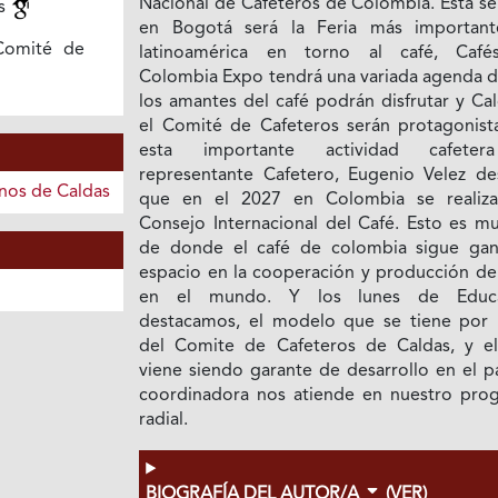
Nacional de Cafeteros de Colombia. Esta s
as
en Bogotá será la Feria más importan
 Comité de
latinoamérica en torno al café, Caf
Colombia Expo tendrá una variada agenda 
los amantes del café podrán disfrutar y Ca
el Comité de Cafeteros serán protagonist
esta importante actividad cafeter
representante Cafetero, Eugenio Velez de
inos de Caldas
que en el 2027 en Colombia se realiza
Consejo Internacional del Café. Esto es mu
de donde el café de colombia sigue ga
espacio en la cooperación y producción del
en el mundo. Y los lunes de Educa
destacamos, el modelo que se tiene por 
del Comite de Cafeteros de Caldas, y el
viene siendo garante de desarrollo en el p
coordinadora nos atiende en nuestro pro
radial.
BIOGRAFÍA DEL AUTOR/A
(VER)