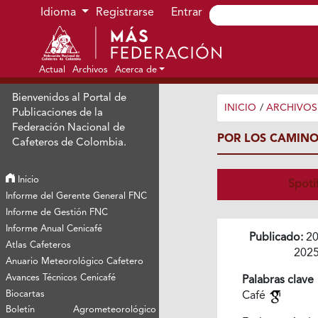
Ir al menú de navegación principal
Ir al contenido principal
Ir al pie de página del sitio
Idioma
Registrarse
Entrar
Actual
Archivos
Acerca de
Bienvenidos al Portal de
INICIO
/
ARCHIVOS
Publicaciones de la
Federación Nacional de
POR LOS CAMINO
Cafeteros de Colombia.
Inicio
Spoti
Informe del Gerente General FNC
Informe de Gestión FNC
Informe Anual Cenicafé
Publicado:
20
Atlas Cafeteros
202
Anuario Meteorológico Cafetero
Avances Técnicos Cenicafé
Palabras clave
Biocartas
Café
Boletín Agrometeorológico