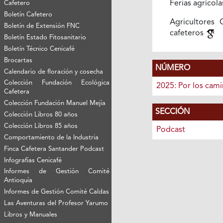
Ferias agrícol
Cafetero
Boletín Cafetero
Agricultores
Boletín de Extensión FNC
cafeteros
Boletín Estado Fitosanitario
Boletín Técnico Cenicafé
Brocartas
NÚMERO
Calendario de floración y cosecha
Colección Fundación Ecológica
2025: Por los cam
Cafetera
Colección Fundación Manuel Mejía
SECCIÓN
Colección Libros 80 años
Colección Libros 85 años
Podcast
Comportamiento de la Industria
Finca Cafetera Santander Podcast
Infografías Cenicafé
Informes de Gestión Comité
Antioquía
Informes de Gestión Comité Caldas
Las Aventuras del Profesor Yarumo
Libros y Manuales