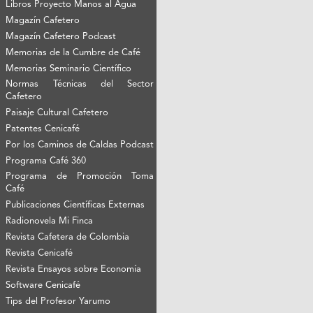
Libros Proyecto Manos al Agua
Magazín Cafetero
Magazín Cafetero Podcast
Memorias de la Cumbre de Café
Memorias Seminario Científico
Normas Técnicas del Sector
Cafetero
Paisaje Cultural Cafetero
Patentes Cenicafé
Por los Caminos de Caldas Podcast
Programa Café 360
Programa de Promoción Toma
Café
Publicaciones Científicas Externas
Radionovela Mi Finca
Revista Cafetera de Colombia
Revista Cenicafé
Revista Ensayos sobre Economía
Software Cenicafé
Tips del Profesor Yarumo