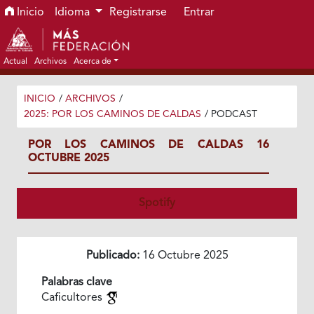
Ir al menú de navegación principal
Ir al contenido principal
Ir al pie de página del sitio
Inicio
Idioma
Registrarse
Entrar
Actual
Archivos
Acerca de
INICIO
/
ARCHIVOS
/
2025: POR LOS CAMINOS DE CALDAS
/
PODCAST
POR LOS CAMINOS DE CALDAS 16
OCTUBRE 2025
Spotify
Publicado:
16 Octubre 2025
Palabras clave
Caficultores