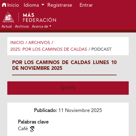
Ir al menú de navegación principal
Ir al contenido principal
Ir al pie de página del sitio
Inicio
Idioma
Registrarse
Entrar
Actual
Archivos
Acerca de
INICIO
/
ARCHIVOS
/
2025: POR LOS CAMINOS DE CALDAS
/
PODCAST
POR LOS CAMINOS DE CALDAS LUNES 10
DE NOVIEMBRE 2025
Spotify
Publicado:
11 Noviembre 2025
Palabras clave
Café