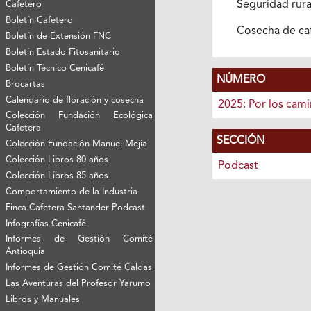
Seguridad rur
Cafetero
Boletín Cafetero
Cosecha de ca
Boletín de Extensión FNC
Boletín Estado Fitosanitario
Boletín Técnico Cenicafé
NÚMERO
Brocartas
Calendario de floración y cosecha
2025: Por los cam
Colección Fundación Ecológica
Cafetera
SECCIÓN
Colección Fundación Manuel Mejía
Colección Libros 80 años
Podcast
Colección Libros 85 años
Comportamiento de la Industria
Finca Cafetera Santander Podcast
Infografías Cenicafé
Informes de Gestión Comité
Antioquía
Informes de Gestión Comité Caldas
Las Aventuras del Profesor Yarumo
Libros y Manuales