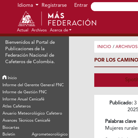
Ir al menú de navegación principal
Ir al contenido principal
Ir al pie de página del sitio
Idioma
Registrarse
Entrar
Actual
Archivos
Acerca de
Bienvenidos al Portal de
INICIO
/
ARCHIVOS
Publicaciones de la
Federación Nacional de
POR LOS CAMINO
Cafeteros de Colombia.
Inicio
Spoti
Informe del Gerente General FNC
Informe de Gestión FNC
Informe Anual Cenicafé
Publicado:
3
Atlas Cafeteros
202
Anuario Meteorológico Cafetero
Avances Técnicos Cenicafé
Palabras clave
Biocartas
Mujeres rural
Boletín Agrometeorológico