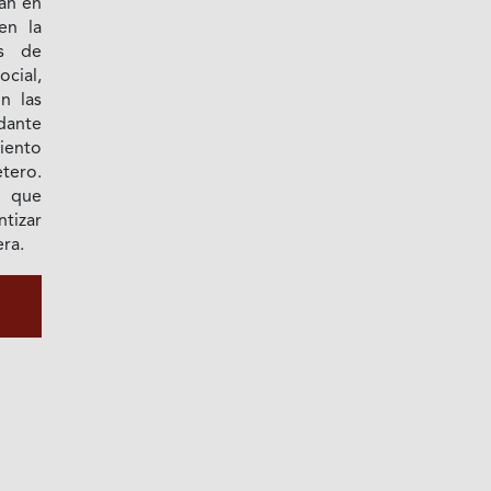
zan en
en la
os de
cial,
n las
dante
miento
tero.
o que
tizar
era.