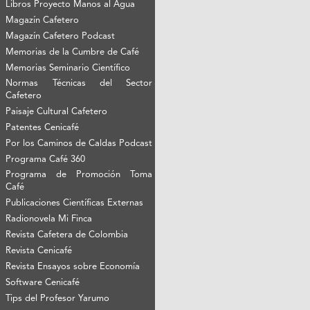
Libros Proyecto Manos al Agua
Magazín Cafetero
Magazín Cafetero Podcast
Memorias de la Cumbre de Café
Memorias Seminario Científico
Normas Técnicas del Sector
Cafetero
Paisaje Cultural Cafetero
Patentes Cenicafé
Por los Caminos de Caldas Podcast
Programa Café 360
Programa de Promoción Toma
Café
Publicaciones Científicas Externas
Radionovela Mi Finca
Revista Cafetera de Colombia
Revista Cenicafé
Revista Ensayos sobre Economía
Software Cenicafé
Tips del Profesor Yarumo