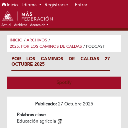
Ir al menú de navegación principal
Ir al contenido principal
Ir al pie de página del sitio
Inicio
Idioma
Registrarse
Entrar
Actual
Archivos
Acerca de
INICIO
/
ARCHIVOS
/
2025: POR LOS CAMINOS DE CALDAS
/
PODCAST
POR LOS CAMINOS DE CALDAS 27
OCTUBRE 2025
Spotify
Publicado:
27 Octubre 2025
Palabras clave
Educación agrícola