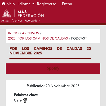
Ir al menú de navegación principal
Ir al contenido principal
Ir al pie de página del sitio
Inicio
Idioma
Registrarse
Entrar
Actual
Archivos
Acerca de
INICIO
/
ARCHIVOS
/
2025: POR LOS CAMINOS DE CALDAS
/
PODCAST
POR LOS CAMINOS DE CALDAS 20
NOVIEMBRE 2025
Spotify
Publicado:
20 Noviembre 2025
Palabras clave
Café