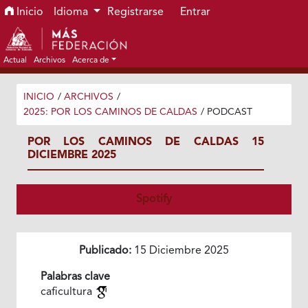
Ir al menú de navegación principal
Ir al contenido principal
Ir al pie de página del sitio
Inicio
Idioma
Registrarse
Entrar
Actual
Archivos
Acerca de
INICIO
/
ARCHIVOS
/
2025: POR LOS CAMINOS DE CALDAS
/
PODCAST
POR LOS CAMINOS DE CALDAS 15
DICIEMBRE 2025
Spotify
Publicado:
15 Diciembre 2025
Palabras clave
caficultura