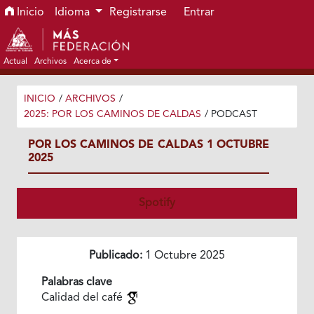
Ir al menú de navegación principal
Ir al contenido principal
Ir al pie de página del sitio
Inicio
Idioma
Registrarse
Entrar
Actual
Archivos
Acerca de
INICIO
/
ARCHIVOS
/
2025: POR LOS CAMINOS DE CALDAS
/
PODCAST
POR LOS CAMINOS DE CALDAS 1 OCTUBRE
2025
Spotify
Publicado:
1 Octubre 2025
Palabras clave
Calidad del café