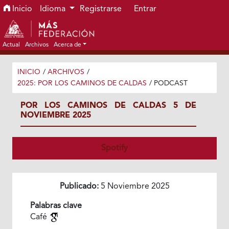
Ir al menú de navegación principal
Ir al contenido principal
Ir al pie de página del sitio
Inicio
Idioma
Registrarse
Entrar
Actual
Archivos
Acerca de
INICIO
/
ARCHIVOS
/
2025: POR LOS CAMINOS DE CALDAS
/
PODCAST
POR LOS CAMINOS DE CALDAS 5 DE
NOVIEMBRE 2025
Spotify
Publicado:
5 Noviembre 2025
Palabras clave
Café