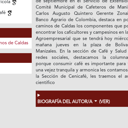
de septiembre en el Servicio de Extensió
rícola
Comité Municipal de Cafeteros de Maniz
afé
Carlos Augusto Quintero Gerente Zona
Banco Agrario de Colombia, destaca en po
caminos de Caldas los componentes que p
encontrar los caficultores y campesinos en la
Agroempresarial que se tendrá hoy miérco
inos de Caldas
mañana jueves en la plaza de Bolív
Manizales. En la sección de Café y Salud 
redes sociales, destacamos la column
porque consumir café es importante para 
una vejez tranquila y armonica les contamos
la Sección de Cenicafé, les traemos el a
cientifico
BIOGRAFÍA DEL AUTOR/A
(VER)