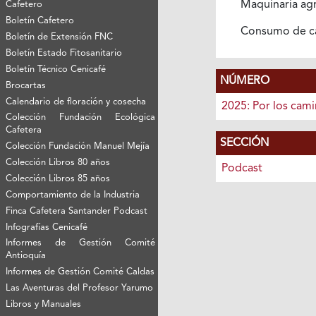
Maquinaria ag
Cafetero
Boletín Cafetero
Consumo de c
Boletín de Extensión FNC
Boletín Estado Fitosanitario
Boletín Técnico Cenicafé
NÚMERO
Brocartas
Calendario de floración y cosecha
2025: Por los cam
Colección Fundación Ecológica
Cafetera
SECCIÓN
Colección Fundación Manuel Mejía
Colección Libros 80 años
Podcast
Colección Libros 85 años
Comportamiento de la Industria
Finca Cafetera Santander Podcast
Infografías Cenicafé
Informes de Gestión Comité
Antioquía
Informes de Gestión Comité Caldas
Las Aventuras del Profesor Yarumo
Libros y Manuales