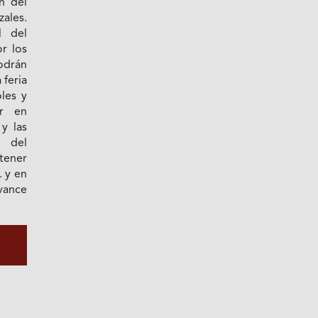
n del
ales.
l del
r los
odrán
 feria
les y
ar en
y las
a del
tener
. y en
vance