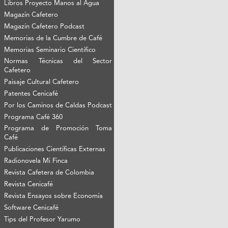
Libros Proyecto Manos al Agua
Magazín Cafetero
Magazín Cafetero Podcast
Memorias de la Cumbre de Café
Memorias Seminario Científico
Normas Técnicas del Sector
Cafetero
Paisaje Cultural Cafetero
Patentes Cenicafé
Por los Caminos de Caldas Podcast
Programa Café 360
Programa de Promoción Toma
Café
Publicaciones Científicas Externas
Radionovela Mi Finca
Revista Cafetera de Colombia
Revista Cenicafé
Revista Ensayos sobre Economía
Software Cenicafé
Tips del Profesor Yarumo