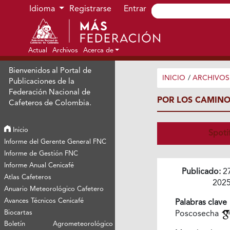
Ir al menú de navegación principal
Ir al contenido principal
Ir al pie de página del sitio
Idioma
Registrarse
Entrar
Actual
Archivos
Acerca de
Bienvenidos al Portal de
INICIO
/
ARCHIVOS
Publicaciones de la
Federación Nacional de
POR LOS CAMINO
Cafeteros de Colombia.
Inicio
Spoti
Informe del Gerente General FNC
Informe de Gestión FNC
Informe Anual Cenicafé
Publicado:
2
Atlas Cafeteros
202
Anuario Meteorológico Cafetero
Avances Técnicos Cenicafé
Palabras clave
Biocartas
Poscosecha
Boletín Agrometeorológico