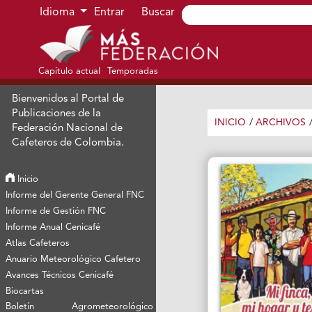
Ir al menú de navegación principal
Ir al contenido principal
Ir al pie de página del sitio
Idioma
Entrar
Buscar
Capítulo actual
Temporadas
Bienvenidos al Portal de
Publicaciones de la
INICIO
/
ARCHIVOS
Federación Nacional de
Cafeteros de Colombia.
Inicio
Informe del Gerente General FNC
Informe de Gestión FNC
Informe Anual Cenicafé
Atlas Cafeteros
Anuario Meteorológico Cafetero
Avances Técnicos Cenicafé
Biocartas
Boletín Agrometeorológico