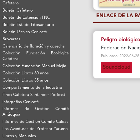
Cafetero
Boletín Cafetero
ENLACE DE LA 
Boletín de Extensión FNC
Boletín Estado Fitosanitario
Boletín Técnico Cenicafé
Brocartas
Peligro biológico
Calendario de floración y cosecha
Federación Nacio
Colección Fundación Ecológica
Publicado: 2022-06-28 Vi
Cafetera
Colección Fundación Manuel Mejía
Soundcloud
Colección Libros 80 años
Colección Libros 85 años
Comportamiento de la Industria
Finca Cafetera Santander Podcast
Infografías Cenicafé
Informes de Gestión Comité
Antioquía
Informes de Gestión Comité Caldas
Las Aventuras del Profesor Yarumo
Libros y Manuales