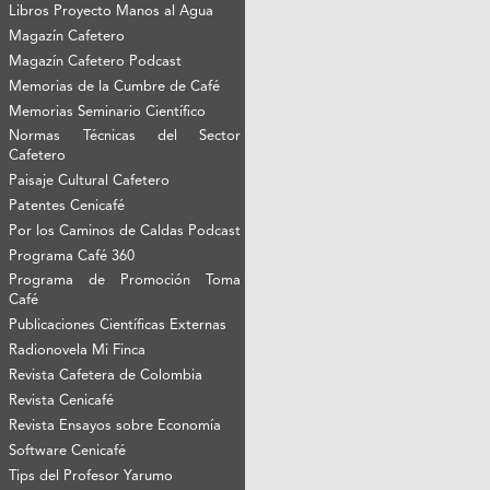
Libros Proyecto Manos al Agua
Magazín Cafetero
Magazín Cafetero Podcast
Memorias de la Cumbre de Café
Memorias Seminario Científico
Normas Técnicas del Sector
Cafetero
Paisaje Cultural Cafetero
Patentes Cenicafé
Por los Caminos de Caldas Podcast
Programa Café 360
Programa de Promoción Toma
Café
Publicaciones Científicas Externas
Radionovela Mi Finca
Revista Cafetera de Colombia
Revista Cenicafé
Revista Ensayos sobre Economía
Software Cenicafé
Tips del Profesor Yarumo