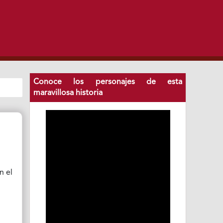
Conoce los personajes de esta
maravillosa historia
n el