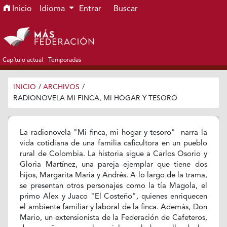
Ir al menú de navegación principal
Ir al contenido principal
Ir al pie de página del sitio
Inicio
Idioma
Entrar
Buscar
Capítulo actual
Temporadas
INICIO
/
ARCHIVOS
/
RADIONOVELA MI FINCA, MI HOGAR Y TESORO
La radionovela "Mi finca, mi hogar y tesoro" narra la
vida cotidiana de una familia caficultora en un pueblo
rural de Colombia. La historia sigue a Carlos Osorio y
Gloria Martínez, una pareja ejemplar que tiene dos
hijos, Margarita María y Andrés. A lo largo de la trama,
se presentan otros personajes como la tía Magola, el
primo Alex y Juaco "El Costeño", quienes enriquecen
el ambiente familiar y laboral de la finca. Además, Don
Mario, un extensionista de la Federación de Cafeteros,