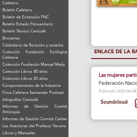
Cafetero
Boletín Cafetero
Boletín de Extensión FNC
Boletín Estado Fitosanitario
Boletín Técnico Cenicafé
Brocartas
Calendario de floración y cosecha
ENLACE DE LA 
Colección Fundación Ecológica
Cafetera
Colección Fundación Manuel Mejía
Colección Libros 80 años
Las mujeres parti
Colección Libros 85 años
Federación Nacio
Comportamiento de la Industria
Publicado: 2022-06-08 Vi
Finca Cafetera Santander Podcast
Infografías Cenicafé
Soundcloud
Informes de Gestión Comité
Antioquía
Informes de Gestión Comité Caldas
Las Aventuras del Profesor Yarumo
Libros y Manuales