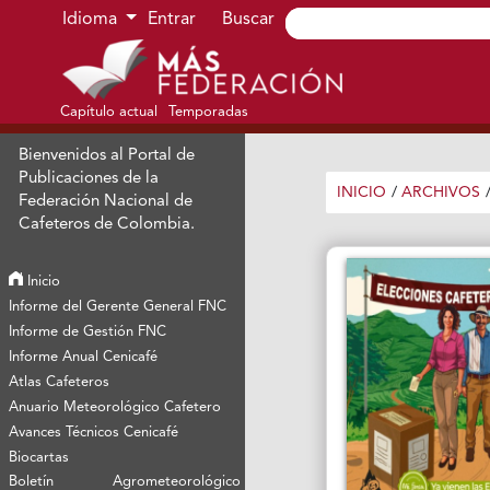
Ir al menú de navegación principal
Ir al contenido principal
Ir al pie de página del sitio
Idioma
Entrar
Buscar
Capítulo actual
Temporadas
Bienvenidos al Portal de
Publicaciones de la
INICIO
/
ARCHIVOS
Federación Nacional de
Cafeteros de Colombia.
Inicio
Informe del Gerente General FNC
Informe de Gestión FNC
Informe Anual Cenicafé
Atlas Cafeteros
Anuario Meteorológico Cafetero
Avances Técnicos Cenicafé
Biocartas
Boletín Agrometeorológico