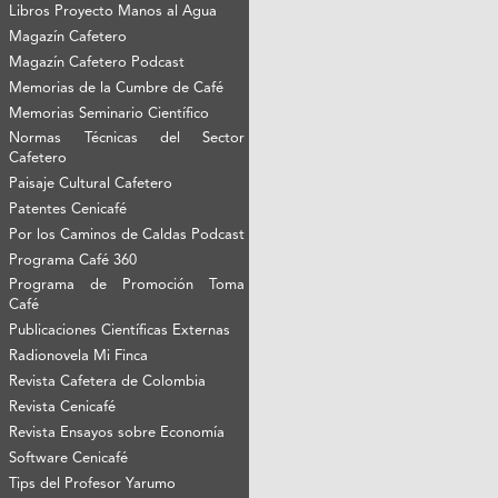
Libros Proyecto Manos al Agua
Magazín Cafetero
Magazín Cafetero Podcast
Memorias de la Cumbre de Café
Memorias Seminario Científico
Normas Técnicas del Sector
Cafetero
Paisaje Cultural Cafetero
Patentes Cenicafé
Por los Caminos de Caldas Podcast
Programa Café 360
Programa de Promoción Toma
Café
Publicaciones Científicas Externas
Radionovela Mi Finca
Revista Cafetera de Colombia
Revista Cenicafé
Revista Ensayos sobre Economía
Software Cenicafé
Tips del Profesor Yarumo