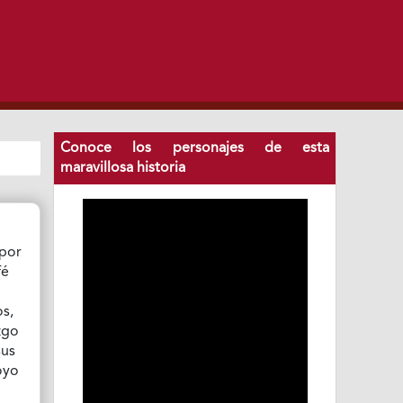
Conoce los personajes de esta
maravillosa historia
 por
fé
os,
zgo
sus
oyo