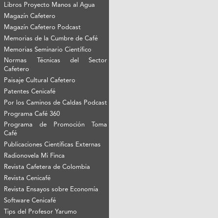
Libros Proyecto Manos al Agua
Magazín Cafetero
Magazín Cafetero Podcast
Memorias de la Cumbre de Café
Memorias Seminario Científico
Normas Técnicas del Sector
Cafetero
Paisaje Cultural Cafetero
Patentes Cenicafé
Por los Caminos de Caldas Podcast
Programa Café 360
Programa de Promoción Toma
Café
Publicaciones Científicas Externas
Radionovela Mi Finca
Revista Cafetera de Colombia
Revista Cenicafé
Revista Ensayos sobre Economía
Software Cenicafé
Tips del Profesor Yarumo