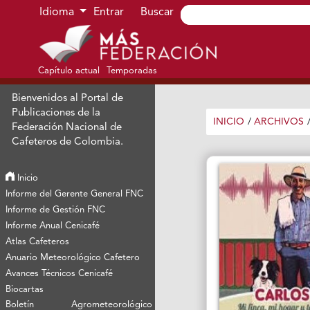
Ir al menú de navegación principal
Ir al contenido principal
Ir al pie de página del sitio
Idioma
Entrar
Buscar
Capítulo actual
Temporadas
Bienvenidos al Portal de
Publicaciones de la
INICIO
/
ARCHIVOS
Federación Nacional de
Cafeteros de Colombia.
Inicio
Informe del Gerente General FNC
Informe de Gestión FNC
Informe Anual Cenicafé
Atlas Cafeteros
Anuario Meteorológico Cafetero
Avances Técnicos Cenicafé
Biocartas
Boletín Agrometeorológico