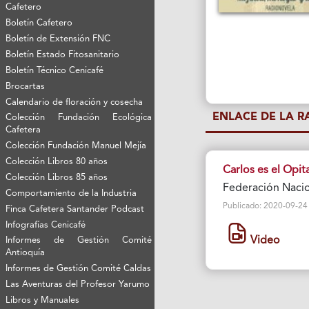
Cafetero
Boletín Cafetero
Boletín de Extensión FNC
Boletín Estado Fitosanitario
Boletín Técnico Cenicafé
Brocartas
Calendario de floración y cosecha
ENLACE DE LA 
Colección Fundación Ecológica
Cafetera
Colección Fundación Manuel Mejía
Colección Libros 80 años
Carlos es el Opit
Colección Libros 85 años
Federación Nacio
Comportamiento de la Industria
Publicado: 2020-09-24 Vi
Finca Cafetera Santander Podcast
Infografías Cenicafé
Video
Informes de Gestión Comité
Antioquía
Informes de Gestión Comité Caldas
Las Aventuras del Profesor Yarumo
Libros y Manuales