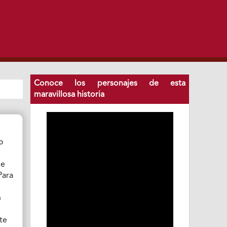
Conoce los personajes de esta
maravillosa historia
so
de
Para
n
te