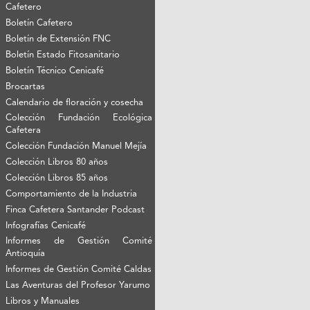
Cafetero
Boletín Cafetero
Boletín de Extensión FNC
Boletín Estado Fitosanitario
Boletín Técnico Cenicafé
Brocartas
Calendario de floración y cosecha
Colección Fundación Ecológica
Cafetera
Colección Fundación Manuel Mejía
Colección Libros 80 años
Colección Libros 85 años
Comportamiento de la Industria
Finca Cafetera Santander Podcast
Infografías Cenicafé
Informes de Gestión Comité
Antioquía
Informes de Gestión Comité Caldas
Las Aventuras del Profesor Yarumo
Libros y Manuales