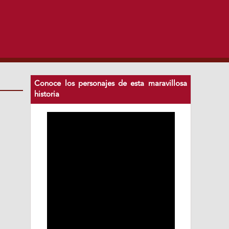
Conoce los personajes de esta maravillosa
historia