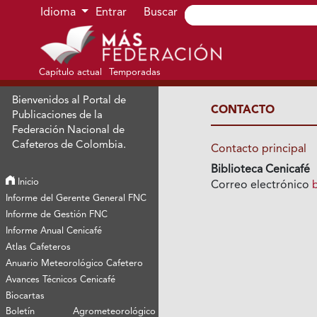
Ir al menú de navegación principal
Ir al contenido principal
Ir al pie de página del sitio
Idioma
Entrar
Buscar
Capítulo actual
Temporadas
Bienvenidos al Portal de
CONTACTO
Publicaciones de la
Federación Nacional de
Cafeteros de Colombia.
Contacto principal
Biblioteca Cenicafé
Inicio
Correo electrónico
Informe del Gerente General FNC
Informe de Gestión FNC
Informe Anual Cenicafé
Atlas Cafeteros
Anuario Meteorológico Cafetero
Avances Técnicos Cenicafé
Biocartas
Boletín Agrometeorológico