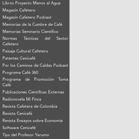
Libros Proyecto Manos al Agua
Magazín Cafetero
Magazín Cafetero Podcast
Memorias de la Cumbre de Café
Memorias Seminario Científico
Normas Técnicas del Sector
Cafetero
Paisaje Cultural Cafetero
Patentes Cenicafé
Por los Caminos de Caldas Podcast
Programa Café 360
Programa de Promoción Toma
Café
Publicaciones Científicas Externas
Radionovela Mi Finca
Revista Cafetera de Colombia
Revista Cenicafé
Revista Ensayos sobre Economía
Software Cenicafé
Tips del Profesor Yarumo