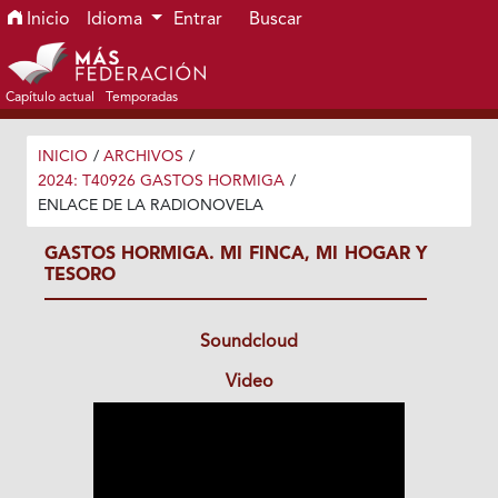
Ir al menú de navegación principal
Ir al contenido principal
Ir al pie de página del sitio
Inicio
Idioma
Entrar
Buscar
Capítulo actual
Temporadas
INICIO
/
ARCHIVOS
/
2024: T40926 GASTOS HORMIGA
/
ENLACE DE LA RADIONOVELA
GASTOS HORMIGA. MI FINCA, MI HOGAR Y
TESORO
Soundcloud
Video