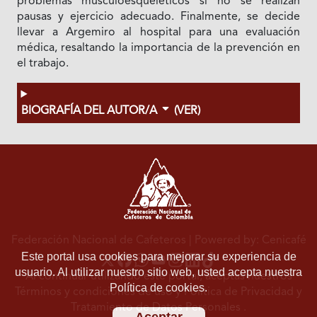
problemas musculoesqueléticos si no se realizan
pausas y ejercicio adecuado. Finalmente, se decide
llevar a Argemiro al hospital para una evaluación
médica, resaltando la importancia de la prevención en
el trabajo.
BIOGRAFÍA DEL AUTOR/A
(VER)
Federación Nacional de Cafeteros
| Powered by: Cenicafé
Este portal usa cookies para mejorar su experiencia de
usuario. Al utilizar nuestro sitio web, usted acepta nuestra
Al continuar utilizando este portal, aceptas nuestros
Política de cookies.
Términos y condiciones de uso
y
Política de Privacidad y
Tratamiento de Datos Personales
.