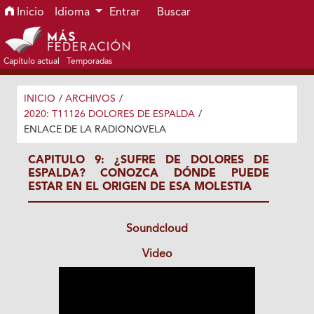
Ir al menú de navegación principal
Ir al contenido principal
Ir al pie de página del sitio
Inicio
Idioma
Entrar
Buscar
Capítulo actual
Temporadas
INICIO
/
ARCHIVOS
/
2020: T11126 DOLORES DE ESPALDA
/
ENLACE DE LA RADIONOVELA
CAPITULO 9: ¿SUFRE DE DOLORES DE
ESPALDA? CONOZCA DÓNDE PUEDE
ESTAR EN EL ORIGEN DE ESA MOLESTIA
Soundcloud
Video