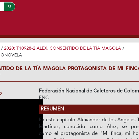
/
2020: T10928-2 ALEX, CONSENTIDO DE LA TÍA MAGOLA
/
DIONOVELA
NTIDO DE LA TÍA MAGOLA PROTAGONISTA DE MI FINCA
O
Federación Nacional de Cafeteros de Colom
o
FNC
RESUMEN
En este capítulo Alexander de los Ángeles 
Martínez, conocido como Alex, se pre
como el protagonista de "Mi finca, mi ho