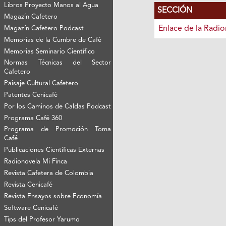
Libros Proyecto Manos al Agua
SECCIÓN
Magazín Cafetero
Enlace de la Radi
Magazín Cafetero Podcast
Memorias de la Cumbre de Café
Memorias Seminario Científico
Normas Técnicas del Sector
Cafetero
Paisaje Cultural Cafetero
Patentes Cenicafé
Por los Caminos de Caldas Podcast
Programa Café 360
Programa de Promoción Toma
Café
Publicaciones Científicas Externas
Radionovela Mi Finca
Revista Cafetera de Colombia
Revista Cenicafé
Revista Ensayos sobre Economía
Software Cenicafé
Tips del Profesor Yarumo