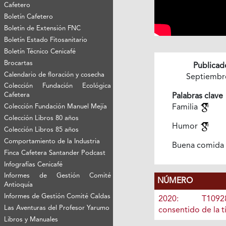
Cafetero
Boletín Cafetero
Boletín de Extensión FNC
Boletín Estado Fitosanitario
Boletín Técnico Cenicafé
Brocartas
Publicad
Calendario de floración y cosecha
Septiembr
Colección Fundación Ecológica
Cafetera
Palabras clave
Colección Fundación Manuel Mejía
Familia
Colección Libros 80 años
Humor
Colección Libros 85 años
Comportamiento de la Industria
Buena comida
Finca Cafetera Santander Podcast
Infografías Cenicafé
Informes de Gestión Comité
NÚMERO
Antioquía
Informes de Gestión Comité Caldas
2020: T1092
Las Aventuras del Profesor Yarumo
consentido de la 
Libros y Manuales