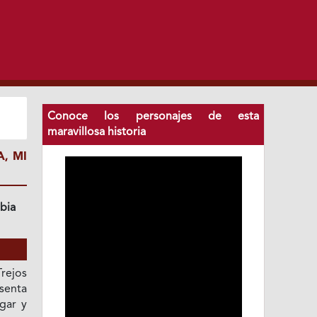
Conoce los personajes de esta
maravillosa historia
, MI
bia
Trejos
senta
gar y