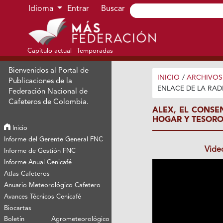
Ir al menú de navegación principal
Ir al contenido principal
Ir al pie de página del sitio
Idioma
Entrar
Buscar
Capítulo actual
Temporadas
Bienvenidos al Portal de
INICIO
/
ARCHIVOS
Publicaciones de la
ENLACE DE LA RA
Federación Nacional de
Cafeteros de Colombia.
ALEX, EL CONSE
HOGAR Y TESOR
Inicio
Informe del Gerente General FNC
Vide
Informe de Gestión FNC
Informe Anual Cenicafé
Atlas Cafeteros
Anuario Meteorológico Cafetero
Avances Técnicos Cenicafé
Biocartas
Boletín Agrometeorológico