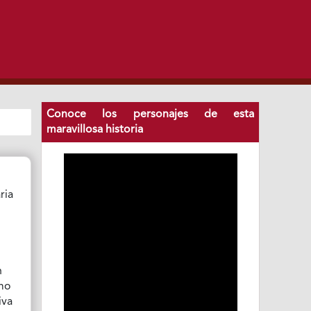
Conoce los personajes de esta
maravillosa historia
ria
n
omo
iva