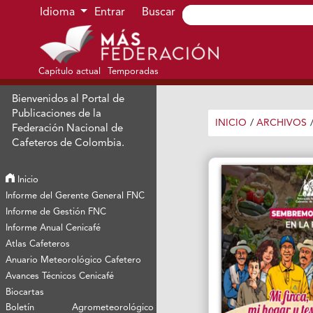
Ir al menú de navegación principal
Ir al contenido principal
Ir al pie de página del sitio
Idioma
Entrar
Buscar
Capítulo actual
Temporadas
Bienvenidos al Portal de
Publicaciones de la
INICIO
/
ARCHIVOS
Federación Nacional de
Cafeteros de Colombia.
Inicio
Informe del Gerente General FNC
Informe de Gestión FNC
Informe Anual Cenicafé
Atlas Cafeteros
Anuario Meteorológico Cafetero
Avances Técnicos Cenicafé
Biocartas
Boletín Agrometeorológico