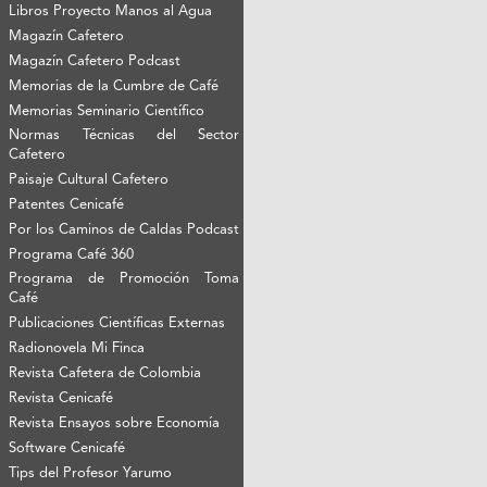
Libros Proyecto Manos al Agua
Magazín Cafetero
Magazín Cafetero Podcast
Memorias de la Cumbre de Café
Memorias Seminario Científico
Normas Técnicas del Sector
Cafetero
Paisaje Cultural Cafetero
Patentes Cenicafé
Por los Caminos de Caldas Podcast
Programa Café 360
Programa de Promoción Toma
Café
Publicaciones Científicas Externas
Radionovela Mi Finca
Revista Cafetera de Colombia
Revista Cenicafé
Revista Ensayos sobre Economía
Software Cenicafé
Tips del Profesor Yarumo