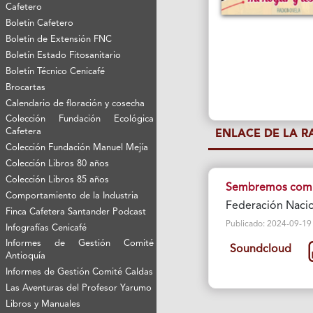
Cafetero
Boletín Cafetero
Boletín de Extensión FNC
Boletín Estado Fitosanitario
Boletín Técnico Cenicafé
Brocartas
Calendario de floración y cosecha
Colección Fundación Ecológica
Cafetera
ENLACE DE LA 
Colección Fundación Manuel Mejía
Colección Libros 80 años
Colección Libros 85 años
Sembremos comida
Comportamiento de la Industria
Federación Nacio
Finca Cafetera Santander Podcast
Publicado: 2024-09-19 Vi
Infografías Cenicafé
Informes de Gestión Comité
Soundcloud
Antioquía
Informes de Gestión Comité Caldas
Las Aventuras del Profesor Yarumo
Libros y Manuales