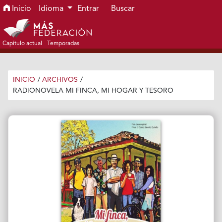
Ir al menú de navegación principal
Ir al contenido principal
Ir al pie de página del sitio
Inicio
Idioma
Entrar
Buscar
Capítulo actual
Temporadas
INICIO
/
ARCHIVOS
/
RADIONOVELA MI FINCA, MI HOGAR Y TESORO