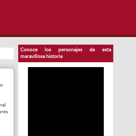
Conoce los personajes de esta
maravillosa historia
jo
e
ral
bres