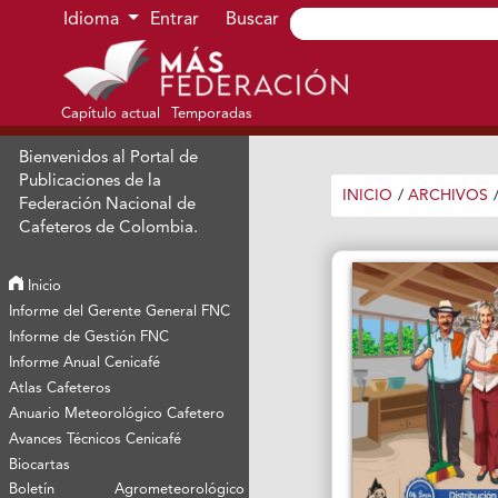
Ir al menú de navegación principal
Ir al contenido principal
Ir al pie de página del sitio
Idioma
Entrar
Buscar
Capítulo actual
Temporadas
Bienvenidos al Portal de
Publicaciones de la
INICIO
/
ARCHIVOS
Federación Nacional de
Cafeteros de Colombia.
Inicio
Informe del Gerente General FNC
Informe de Gestión FNC
Informe Anual Cenicafé
Atlas Cafeteros
Anuario Meteorológico Cafetero
Avances Técnicos Cenicafé
Biocartas
Boletín Agrometeorológico