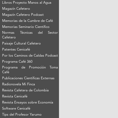
Libros Proyecto Manos al Agua
Magazín Cafetero
Magazín Cafetero Podcast
Memorias de la Cumbre de Café
Memorias Seminario Científico
Normas Técnicas del Sector
Cafetero
Paisaje Cultural Cafetero
Patentes Cenicafé
Por los Caminos de Caldas Podcast
Programa Café 360
Programa de Promoción Toma
Café
Publicaciones Científicas Externas
Radionovela Mi Finca
Revista Cafetera de Colombia
Revista Cenicafé
Revista Ensayos sobre Economía
Software Cenicafé
Tips del Profesor Yarumo