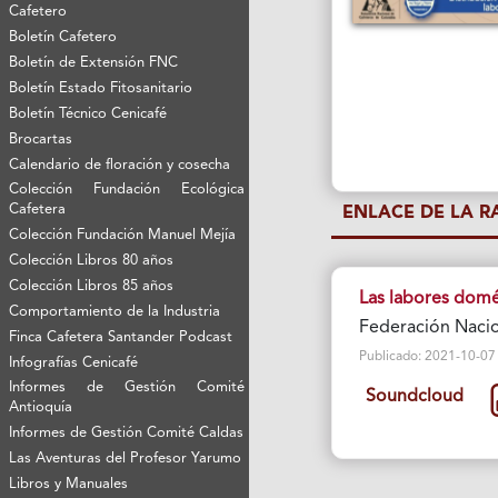
Cafetero
Boletín Cafetero
Boletín de Extensión FNC
Boletín Estado Fitosanitario
Boletín Técnico Cenicafé
Brocartas
Calendario de floración y cosecha
Colección Fundación Ecológica
Cafetera
ENLACE DE LA 
Colección Fundación Manuel Mejía
Colección Libros 80 años
Colección Libros 85 años
Las labores domé
Comportamiento de la Industria
Federación Nacio
Finca Cafetera Santander Podcast
Publicado: 2021-10-07 Vi
Infografías Cenicafé
Informes de Gestión Comité
Soundcloud
Antioquía
Informes de Gestión Comité Caldas
Las Aventuras del Profesor Yarumo
Libros y Manuales