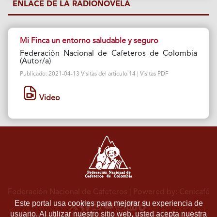
ENLACE DE LA RADIONOVELA
Mi Finca un entorno saludable y seguro
Federación Nacional de Cafeteros de Colombia
(Autor/a)
Publicado: 2021-04-13 Visitas del artículo 14 | Visitas PDF
Video
Federación Nacional de Cafeteros
| Powered by: Cenicafé
Este portal usa cookies para mejorar su experiencia de
usuario. Al utilizar nuestro sitio web, usted acepta nuestra
Al continuar utilizando este portal, aceptas nuestros