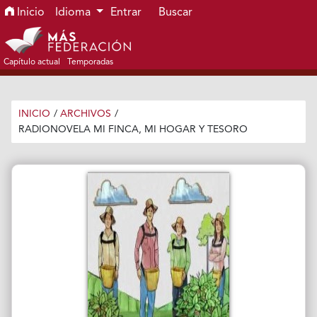
Ir al menú de navegación principal
Ir al contenido principal
Ir al pie de página del sitio
Inicio
Idioma
Entrar
Buscar
Capítulo actual
Temporadas
INICIO
/
ARCHIVOS
/
RADIONOVELA MI FINCA, MI HOGAR Y TESORO