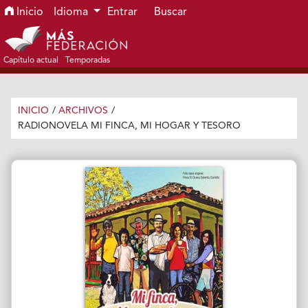
Ir al menú de navegación principal
Ir al contenido principal
Ir al pie de página del sitio
Inicio
Idioma
Entrar
Buscar
Capítulo actual
Temporadas
INICIO
/
ARCHIVOS
/
RADIONOVELA MI FINCA, MI HOGAR Y TESORO