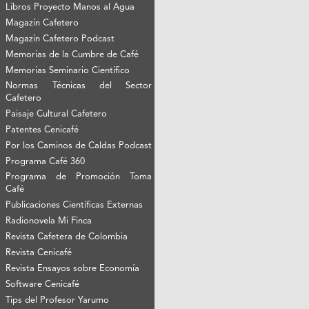
Libros Proyecto Manos al Agua
Magazín Cafetero
Magazín Cafetero Podcast
Memorias de la Cumbre de Café
Memorias Seminario Científico
Normas Técnicas del Sector
Cafetero
Paisaje Cultural Cafetero
Patentes Cenicafé
Por los Caminos de Caldas Podcast
Programa Café 360
Programa de Promoción Toma
Café
Publicaciones Científicas Externas
Radionovela Mi Finca
Revista Cafetera de Colombia
Revista Cenicafé
Revista Ensayos sobre Economía
Software Cenicafé
Tips del Profesor Yarumo