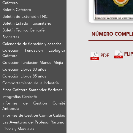
Cafetero
Boletín Cafetero
Boletín de Extensión FNC
Boletín Estado Fitosanitario
Boletín Técnico Cenicafé
NÚMERO COMPL
Brocartas
Calendario de floración y cosecha
Colección Fundación Ecológica
FLI
PDF
Cafetera
Colección Fundación Manuel Mejía
Colección Libros 80 años
Colección Libros 85 años
Comportamiento de la Industria
Finca Cafetera Santander Podcast
Infografías Cenicafé
Informes de Gestión Comité
Antioquía
Informes de Gestión Comité Caldas
Las Aventuras del Profesor Yarumo
Libros y Manuales