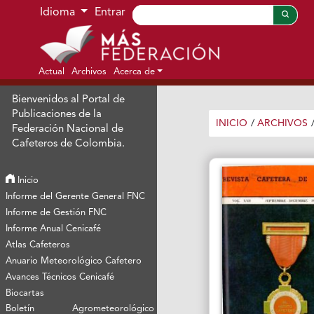
Ir al menú de navegación principal
Ir al contenido principal
Ir al pie de página del sitio
Idioma
Entrar
Actual
Archivos
Acerca de
Bienvenidos al Portal de
Publicaciones de la
INICIO
/
ARCHIVOS
Federación Nacional de
Cafeteros de Colombia.
Inicio
Informe del Gerente General FNC
Informe de Gestión FNC
Informe Anual Cenicafé
Atlas Cafeteros
Anuario Meteorológico Cafetero
Avances Técnicos Cenicafé
Biocartas
Boletín Agrometeorológico