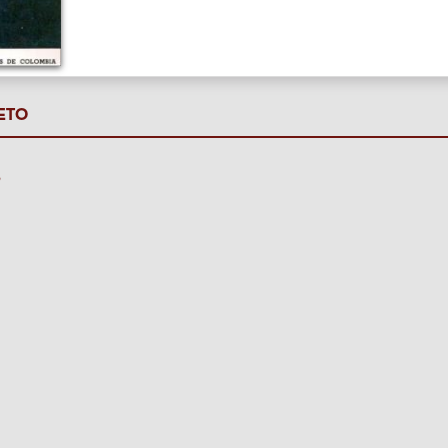
ETO
P