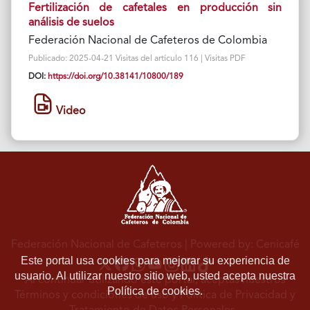
Fertilización de cafetales en producción sin
análisis de suelos
Federación Nacional de Cafeteros de Colombia
Publicado: 2025-04-21 Visitas del artículo 116 | Visitas PDF
DOI:
https://doi.org/10.38141/10800/189
Video
Federación Nacional de Cafeteros
| Powered by: Cenicafé
Este portal usa cookies para mejorar su experiencia de
usuario. Al utilizar nuestro sitio web, usted acepta nuestra
Al continuar utilizando este portal, aceptas nuestros
Política de cookies.
Términos y condiciones de uso
y
Política de Privacidad y