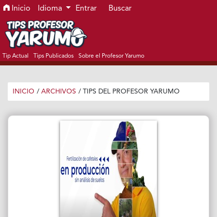
Ir al menú de navegación principal
Ir al contenido principal
Ir al pie de página del sitio
Inicio
Idioma
Entrar
Buscar
Tip Actual
Tips Publicados
Sobre el Profesor Yarumo
INICIO
/
ARCHIVOS
/
TIPS DEL PROFESOR YARUMO