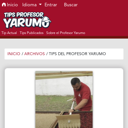
Ir al menú de navegación principal
Ir al contenido principal
Ir al pie de página del sitio
Inicio
Idioma
Entrar
Buscar
Tip Actual
Tips Publicados
Sobre el Profesor Yarumo
INICIO
/
ARCHIVOS
/
TIPS DEL PROFESOR YARUMO