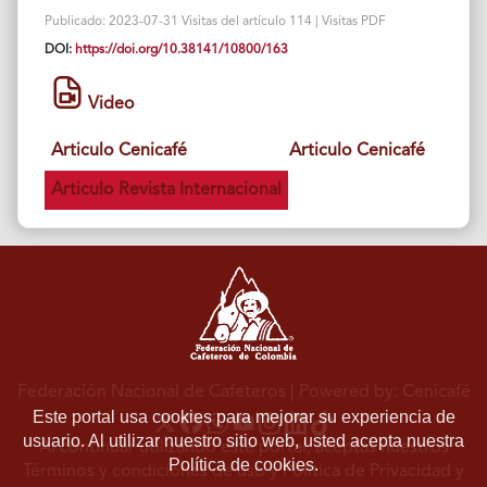
Publicado: 2023-07-31 Visitas del artículo 114 | Visitas PDF
DOI:
https://doi.org/10.38141/10800/163
Video
Articulo Cenicafé
Articulo Cenicafé
Articulo Revista Internacional
Federación Nacional de Cafeteros
| Powered by: Cenicafé
Este portal usa cookies para mejorar su experiencia de
usuario. Al utilizar nuestro sitio web, usted acepta nuestra
Al continuar utilizando este portal, aceptas nuestros
Política de cookies.
Términos y condiciones de uso
y
Política de Privacidad y