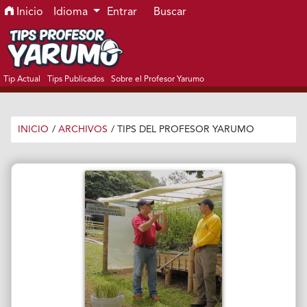
Ir al menú de navegación principal
Ir al contenido principal
Ir al pie de página del sitio
Inicio
Idioma
Entrar
Buscar
Tip Actual
Tips Publicados
Sobre el Profesor Yarumo
INICIO
/
ARCHIVOS
/
TIPS DEL PROFESOR YARUMO