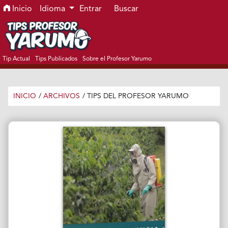
Ir al menú de navegación principal
Ir al contenido principal
Ir al pie de página del sitio
Inicio
Idioma
Entrar
Buscar
Tip Actual
Tips Publicados
Sobre el Profesor Yarumo
INICIO
/
ARCHIVOS
/
TIPS DEL PROFESOR YARUMO