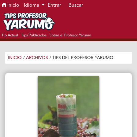
Ir al menú de navegación principal
Ir al contenido principal
Ir al pie de página del sitio
Inicio
Idioma
Entrar
Buscar
Tip Actual
Tips Publicados
Sobre el Profesor Yarumo
INICIO
/
ARCHIVOS
/
TIPS DEL PROFESOR YARUMO